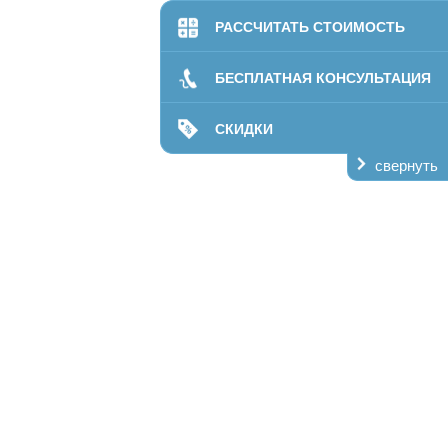
билитации
РАССЧИТАТЬ СТОИМОСТЬ
даптация
ании
БЕСПЛАТНАЯ КОНСУЛЬТАЦИЯ
лечение
кая помощь
СКИДКИ
свернуть
ий центр
пансер
О нас
Контакты